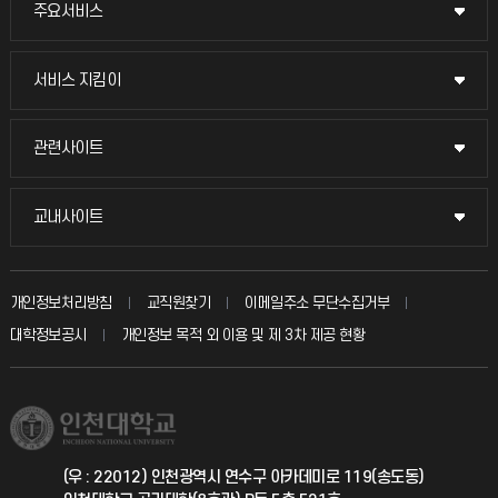
주요서비스
주요서비스
교무회의방송
서비스 지킴이
서비스 지킴이
교수채용
묻고 답하기
관련사이트
관련사이트
시설예약
불친절신고
국방헬프콜
교내사이트
교내사이트
인터넷증명
자주 묻는 질문(FAQ)
발전기금
교수회
입학안내
개인정보처리방침
교직원찾기
이메일주소 무단수집거부
칭찬마당
산학협력단
교육혁신본부
대학정보공시
개인정보 목적 외 이용 및 제 3차 제공 현황
직원채용
학생서비스 지킴이
소비자생활협동조합
국제교류과
취업정보(학생)
총동문회
국제지원과
(우 : 22012) 인천광역시 연수구 아카데미로 119(송도동)