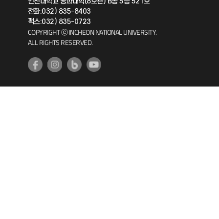
인천대학교 공과대학(8호관) B동 5층 521호
공자아카데미
전화:032) 835-8403
팩스:032) 835-0723
기초교육원
COPYRIGHT ⓒ INCHEON NATIONAL UNIVERSITY.
ALL RIGHTS RESERVED.
공학교육혁신센터
대학생활상담센터
사회봉사센터
생활원
원격지원
인천국제개발협력센터
예비군연대