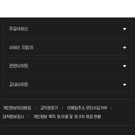
주요서비스
주요서비스
교무회의방송
서비스 지킴이
서비스 지킴이
교수채용
묻고 답하기
관련사이트
관련사이트
시설예약
불친절신고
국방헬프콜
교내사이트
교내사이트
인터넷증명
자주 묻는 질문(FAQ)
발전기금
교수회
입학안내
개인정보처리방침
교직원찾기
이메일주소 무단수집거부
칭찬마당
산학협력단
교육혁신본부
대학정보공시
개인정보 목적 외 이용 및 제 3차 제공 현황
직원채용
학생서비스 지킴이
소비자생활협동조합
국제교류과