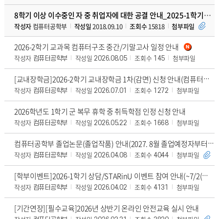
8학기 이상 이수중인 자 중 취업자에 대한 공결 안내_2025-1학기부터 온라인 신청
작성자
컴퓨터공학부
작성일
2018.09.10
조회수
15818
첨부파일
2026-2학기 교과목 컴퓨터구조 중간/기말고사 일정 안내
작성자
작성일
조회수
첨부파일
컴퓨터공학부
2026.08.05
145
[교내장학금]2026-2학기 교내장학금 1차(감면) 신청 안내(컴퓨터공학부 학업우수 학과자율영역 신청 포함, 7/10(금) 17시까지)
작성자
작성일
조회수
첨부파일
컴퓨터공학부
2026.07.01
1272
2026학년도 1학기 군 복무 휴학 중 취득학점 인정 신청 안내
작성자
작성일
조회수
첨부파일
컴퓨터공학부
2026.05.22
1668
컴퓨터공학부 졸업논문(졸업작품) 안내(2027. 8월 졸업예정자부터 적용)
작성자
작성일
조회수
첨부파일
컴퓨터공학부
2026.04.08
4044
[학부이벤트]2026-1학기 상담/STARinU 이벤트 참여 안내(~7/2(목) 16시까지)
작성자
작성일
조회수
첨부파일
컴퓨터공학부
2026.04.02
4131
[기간연장][필수교육]2026년 상반기 온라인 안전교육 실시 안내