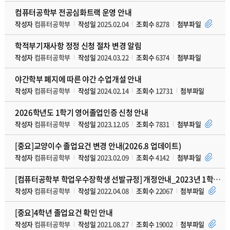
컴퓨터공학부 전공심화트랙 운영 안내
작성자
컴퓨터공학부
작성일
2025.02.04
조회수
8278
첨부파일
학적부기재사항 정정 신청 절차 변경 알림
작성자
컴퓨터공학부
작성일
2024.03.22
조회수
6374
첨부파일
야간학부 폐지에 따른 야간 수업개설 안내
작성자
컴퓨터공학부
작성일
2024.02.14
조회수
12731
첨부파일
2026학년도 1학기 영어졸업인증 신청 안내
작성자
컴퓨터공학부
작성일
2023.12.05
조회수
7831
첨부파일
[중요]교양이수 졸업요건 변경 안내(2026.8 업데이트)
작성자
컴퓨터공학부
작성일
2023.02.09
조회수
4142
첨부파일
[컴퓨터공학부 학업우수장학생 선발규정] 개정안내_2023년 1학기 이후
작성자
컴퓨터공학부
작성일
2022.04.08
조회수
22067
첨부파일
[중요]4학년 졸업요건 확인 안내
작성자
컴퓨터공학부
작성일
2021.08.27
조회수
19002
첨부파일