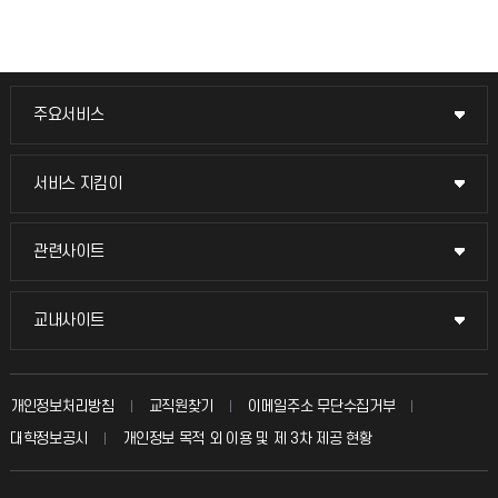
주요서비스
주요서비스
교무회의방송
서비스 지킴이
서비스 지킴이
교수채용
묻고 답하기
관련사이트
관련사이트
시설예약
불친절신고
국방헬프콜
교내사이트
교내사이트
인터넷증명
자주 묻는 질문(FAQ)
발전기금
교수회
입학안내
개인정보처리방침
교직원찾기
이메일주소 무단수집거부
칭찬마당
산학협력단
교육혁신본부
대학정보공시
개인정보 목적 외 이용 및 제 3차 제공 현황
직원채용
학생서비스 지킴이
소비자생활협동조합
국제교류과