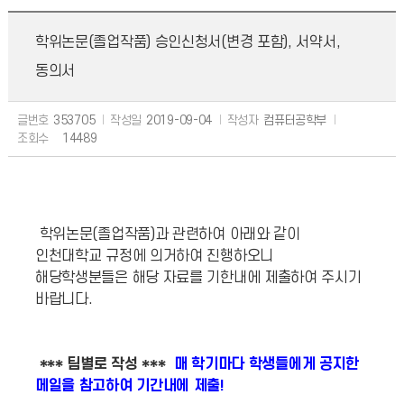
학위논문(졸업작품) 승인신청서(변경 포함), 서약서,
동의서
글번호
353705
작성일
2019-09-04
작성자
컴퓨터공학부
조회수
14489
학위논문(졸업작품)과 관련하여 아래와 같이
인천대학교 규정에 의거하여 진행하오니
해당학생분들은 해당 자료를 기한내에 제출하여 주시기
바랍니다.
*** 팀별로 작성 ***
매 학기마다 학생들에게 공지한
메일을 참고하여 기간내에 제출!