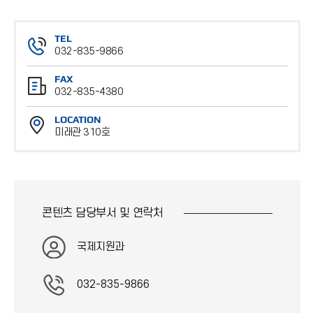
TEL
032-835-9866
전
FAX
화
032-835-4380
번
팩
호
LOCATION
스
미래관 310호
번
위
호
치
콘텐츠 담당부서 및
연락처
국제지원과
032-835-9866