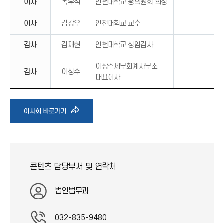
이사
옥우석
인천대학교 평의원회 의장
이사
김강우
인천대학교 교수
감사
김재현
인천대학교 상임감사
이상수세무회계사무소
감사
이상수
대표이사
바
이사회 바로가기
로
가
콘텐츠 담당부서 및
연락처
기
법인법무과
아
032-835-9480