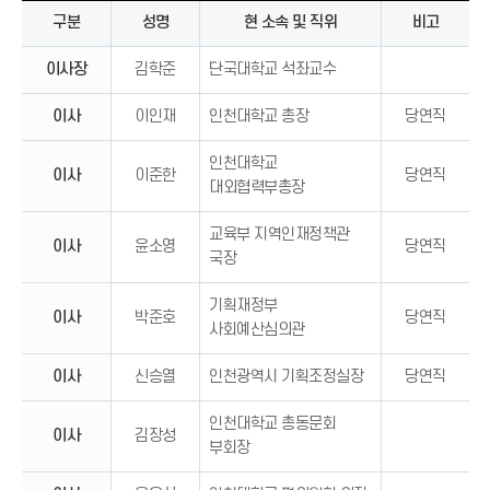
구분
성명
현 소속 및 직위
비고
이사장
김학준
단국대학교 석좌교수
이사
이인재
인천대학교 총장
당연직
인천대학교
이사
이준한
당연직
대외협력부총장
교육부 지역인재정책관
이사
윤소영
당연직
국장
기획재정부
이사
박준호
당연직
사회예산심의관
이사
신승열
인천광역시 기획조정실장
당연직
인천대학교 총동문회
이사
김장성
부회장