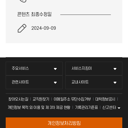
콘텐츠 최종
수정일
2024-09-09
교무회의방송
묻고 답하기
국방헬프콜
교수회
주요서비스
서비스지킴이
교수채용
불친절신고
발전기금
교육혁신본부
관련사이트
교내사이트
인터넷증명
자주 묻는 질문(FAQ)
산학협력단
국제교류과
찾아오시는길
교직원찾기
이메일주소 무단수집거부
대학정보공시
신고센터
개인정보 목적 외 이용 및 제 3차 제공 현황
기록관리기준표
입학안내
칭찬마당
소비자생활협동조합
매트릭스
개인정보처리방침
직원채용
학생서비스 지킴이
국제지원과