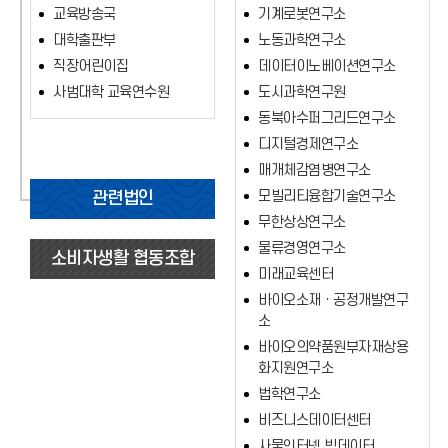
교육방송국
기계로봇연구소
대학출판부
노동과학연구소
직장어린이집
데이터이노베이션연구소
사범대학 교육연수원
도시과학연구원
동북아수퍼그리드연구소
디지털경제연구소
매개체감염병연구소
모빌리티융합기술연구소
관련법인
무한상상연구소
물류경영연구소
소비자생활 협동조합
미래교육센터
바이오소재ㆍ공정개발연구
소
바이오의약품원부자재상용
화지원연구소
법학연구소
비즈니스데이터센터
사물인터넷 빅데이터