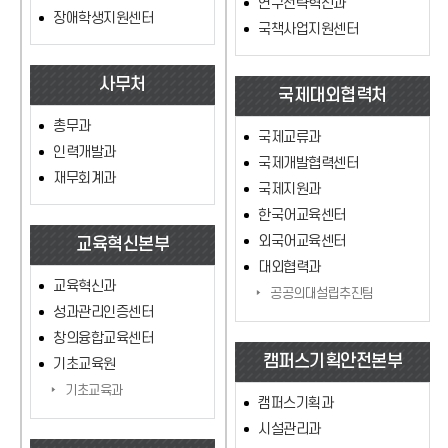
연구전략혁신과
장애학생지원센터
국책사업지원센터
사무처
국제대외협력처
총무과
국제교류과
인력개발과
국제개발협력센터
재무회계과
국제지원과
한국어교육센터
외국어교육센터
교육혁신본부
대외협력과
교육혁신과
공공의대설립추진팀
성과관리인증센터
창의융합교육센터
캠퍼스기획안전본부
기초교육원
기초교육과
캠퍼스기획과
시설관리과