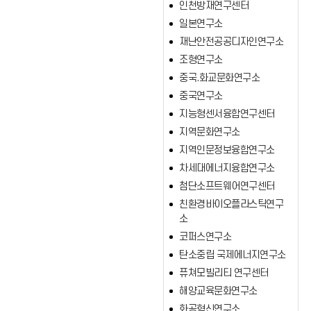
인천방재연구센터
일본연구소
재난안전공공디자인연구소
조형연구소
중국.화교문화연구소
중국연구소
지능형센서융합연구센터
지역문화연구소
지역인문정보융합연구소
차세대에너지융합연구소
첨단소프트웨어연구센터
친환경바이오플라스틱연구
소
코퍼스연구소
탄소중립 국제에너지연구소
퓨쳐모빌리티 연구센터
해양교육문화연구소
화공혁신연구소