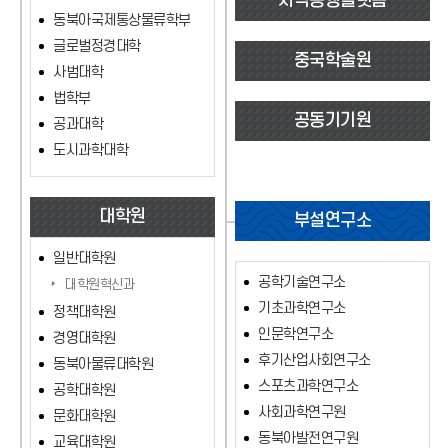
지역동행플랫폼
동북아국제통상물류학부
글로벌정경대학
중국학술원
사범대학
법학부
공동기기원
공과대학
도시과학대학
대학원
부설연구소
일반대학원
공학기술연구소
대학원혁신과
기초과학연구소
정책대학원
인문학연구소
경영대학원
후기산업사회연구소
동북아물류대학원
스포츠과학연구소
공학대학원
사회과학연구원
문화대학원
동북아발전연구원
교육대학원