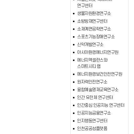
연구센터
생물자원환경연구소
소방방재연구센터
소재계면공학연구소
스포츠기능장애연구소
신약개발연구소
아시아환경에너지연구원
에너지엑셀런스와
스마트시티 랩
에너지환경보건안전연구원
원자력안전연구소
융합예술영재교육연구소
인간 유전체 연구센터
인간중심 인공지능 연구센터
인공지능금융연구소
인지행동연구센터
인천공공성플랫폼