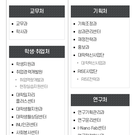
교무처
기획처
교무과
기획조정과
학사과
성과관리센터
재정전략과
홍보과
학생·취업처
대학혁신사업단
대학혁신사업과
학생지원과
RISE사업단
취업경력개발원
RISE전략과
취업역량개발과
현장실습지원센터
대학일자리
연구처
플러스센터
대학생활지원과
연구기획관리과
대학생활상담센터
연구윤리센터
INU인권센터
I-Nano Fab센터
사회봉사센터